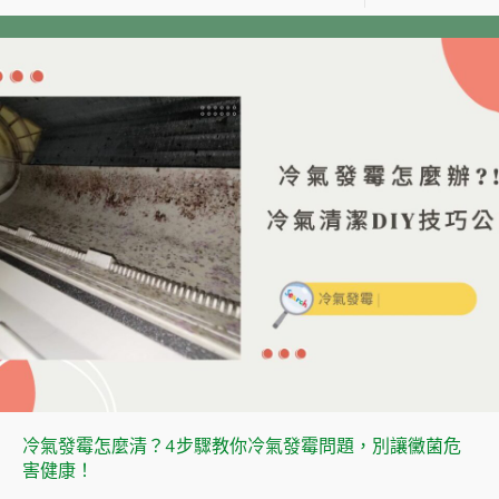
冷氣發霉怎麼清？4步驟教你冷氣發霉問題，別讓黴菌危
害健康！