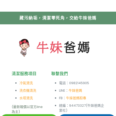
藏污納垢，清潔零死角，交給牛妹爸媽
清潔服務項目
聯繫我們
冷氣清洗
電話：
0982145905
洗衣機清洗
LINE：
牛妹爸媽
水塔清洗
FB：
牛妹爸媽粉專
統編：94473327(牛妹爸媽企
(最新報價以官方line
業社)
為主)